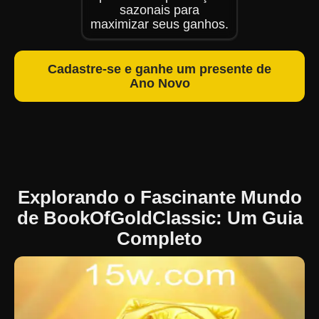
sazonais para
maximizar seus ganhos.
Cadastre-se e ganhe um presente de
Ano Novo
Explorando o Fascinante Mundo
de BookOfGoldClassic: Um Guia
Completo