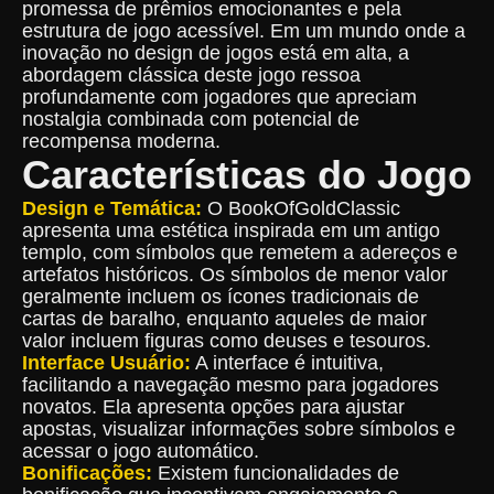
promessa de prêmios emocionantes e pela
estrutura de jogo acessível. Em um mundo onde a
inovação no design de jogos está em alta, a
abordagem clássica deste jogo ressoa
profundamente com jogadores que apreciam
nostalgia combinada com potencial de
recompensa moderna.
Características do Jogo
Design e Temática:
O BookOfGoldClassic
apresenta uma estética inspirada em um antigo
templo, com símbolos que remetem a adereços e
artefatos históricos. Os símbolos de menor valor
geralmente incluem os ícones tradicionais de
cartas de baralho, enquanto aqueles de maior
valor incluem figuras como deuses e tesouros.
Interface Usuário:
A interface é intuitiva,
facilitando a navegação mesmo para jogadores
novatos. Ela apresenta opções para ajustar
apostas, visualizar informações sobre símbolos e
acessar o jogo automático.
Bonificações:
Existem funcionalidades de