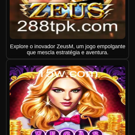
Explore o inovador ZeusM, um jogo empolgante
que mescla estratégia e aventura.