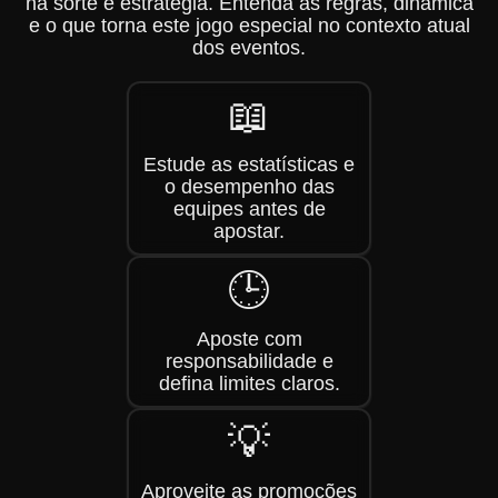
na sorte e estratégia. Entenda as regras, dinâmica
e o que torna este jogo especial no contexto atual
dos eventos.
📖
Estude as estatísticas e
o desempenho das
equipes antes de
apostar.
🕒
Aposte com
responsabilidade e
defina limites claros.
💡
Aproveite as promoções