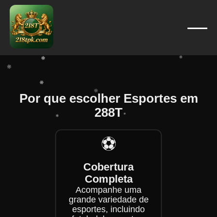
❄
❄
❄
❄
❄
❄
❄
Por que escolher Esportes em
❄
❄
❄
288T
❄
❄
⚽
❄
❄
Cobertura
Completa
Acompanhe uma
grande variedade de
esportes, incluindo