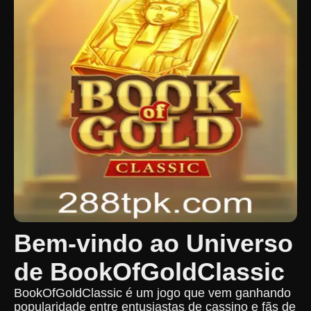
Bem-vindo ao Universo
de BookOfGoldClassic
BookOfGoldClassic é um jogo que vem ganhando
popularidade entre entusiastas de cassino e fãs de