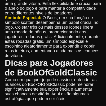
uma grande vitória. Esta flexibilidade é crucial para
o apelo do jogo e para manter a competitividade
entre diferentes níveis de jogadores.
Símbolo Especial:
O Book, em sua função de
símbolo scatter, desempenha um papel crucial no
jogo. Coletar três ou mais desses ícones libera
uma rodada de bônus, proporcionando aos
jogadores rodadas grátis. Adicionalmente, durante
estas rodadas grátis, um símbolo especial é
escolhido aleatoriamente para expandir e cobrir
rolos inteiros, aumentando ainda mais as chances
de vitória.
Dicas para Jogadores
de BookOfGoldClassic
Como em qualquer jogo de cassino, entender as
nuances do BookOfGoldClassic pode melhorar
significativamente sua experiência e aumentar
suas chances de vitória. Aqui estão algumas
estratégias que podem ser úteis.