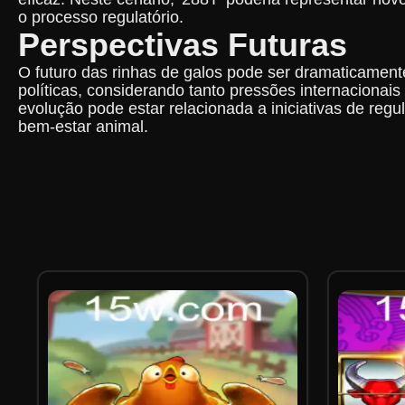
o processo regulatório.
Perspectivas Futuras
O futuro das rinhas de galos pode ser dramaticamente
políticas, considerando tanto pressões internacionais 
evolução pode estar relacionada a iniciativas de regu
bem-estar animal.