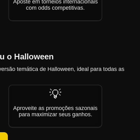
Aposte em torneios internacionais
com odds competitivas.
u o Halloween
ersão temática de Halloween, ideal para todas as
💡
Aproveite as promoções sazonais
para maximizar seus ganhos.