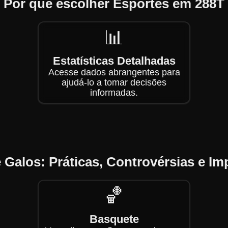
Por que escolher Esportes em 288T
📊
Estatísticas Detalhadas
Acesse dados abrangentes para
ajudá-lo a tomar decisões
informadas.
 Galos: Práticas, Controvérsias e Im
🏀
Basquete