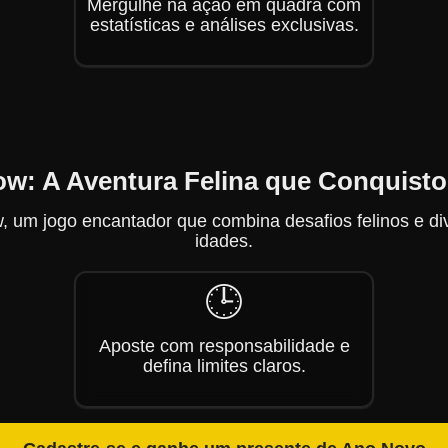
Mergulhe na ação em quadra com
estatísticas e análises exclusivas.
w: A Aventura Felina que Conquisto
m jogo encantador que combina desafios felinos e div
idades.
🕒
Aposte com responsabilidade e
defina limites claros.