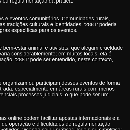
s ou regulamentação da prática.
ões e eventos comunitários. Comunidades rurais,
 tradições culturais e identidades. '288T' poderia
gras específicas para os eventos.
de bem-estar animal e ativistas, que alegam crueldade
varia considerablemente; em muitos locais, ela é
uação. '288T' pode ser entendido, neste contexto,
ue organizam ou participam desses eventos de forma
 entrada, especialmente em áreas rurais com menos
ciais processos judiciais, o que pode ser um
s online podem facilitar apostas internacionais e a
 de operação e dificuldades de regulamentação
vidos, visando coibir práticas ilegais ou simplificar