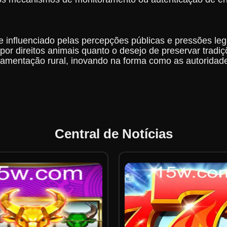
 influenciado pelas percepções públicas e pressões lega
por direitos animais quanto o desejo de preservar tradiç
lamentação rural, inovando na forma como as autoridades
Central de Notícias