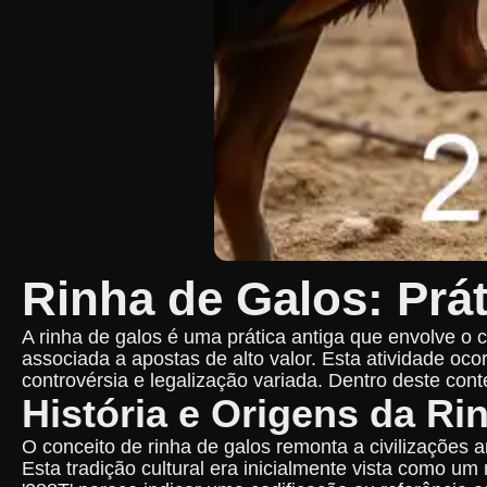
Rinha de Galos: Prát
A rinha de galos é uma prática antiga que envolve o
associada a apostas de alto valor. Esta atividade oc
controvérsia e legalização variada. Dentro deste con
História e Origens da Ri
O conceito de rinha de galos remonta a civilizações a
Esta tradição cultural era inicialmente vista como 