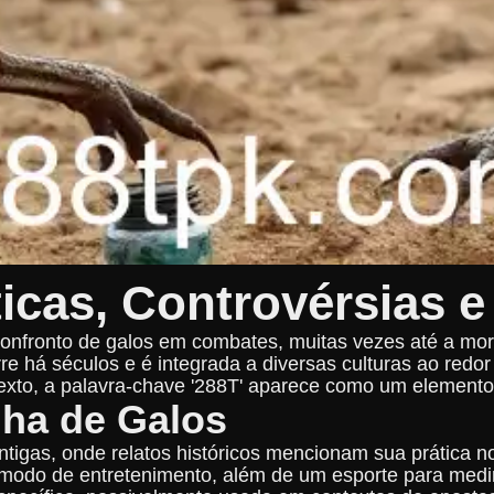
icas, Controvérsias e
 confronto de galos em combates, muitas vezes até a mo
orre há séculos e é integrada a diversas culturas ao re
texto, a palavra-chave '288T' aparece como um elemento i
nha de Galos
ntigas, onde relatos históricos mencionam sua prática n
um modo de entretenimento, além de um esporte para med