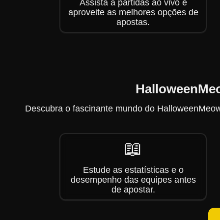
Assista a partidas ao vivo e
aproveite as melhores opções de
apostas.
HalloweenMeo
Descubra o fascinante mundo do HalloweenMeow, u
📖
Estude as estatísticas e o
desempenho das equipes antes
de apostar.