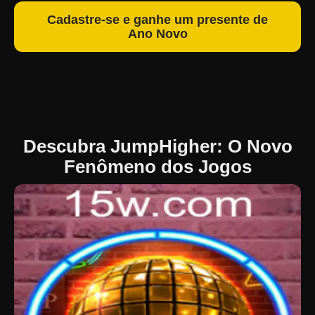
Cadastre-se e ganhe um presente de
Ano Novo
Descubra JumpHigher: O Novo
Fenômeno dos Jogos