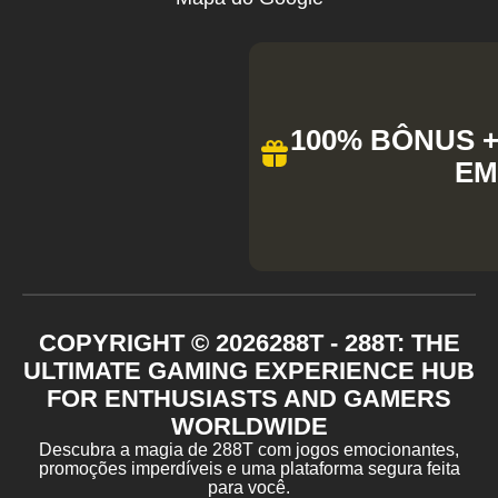
100% BÔNUS + 
EM
COPYRIGHT ©
2026
288T - 288T: THE
ULTIMATE GAMING EXPERIENCE HUB
FOR ENTHUSIASTS AND GAMERS
WORLDWIDE
Descubra a magia de 288T com jogos emocionantes,
promoções imperdíveis e uma plataforma segura feita
para você.