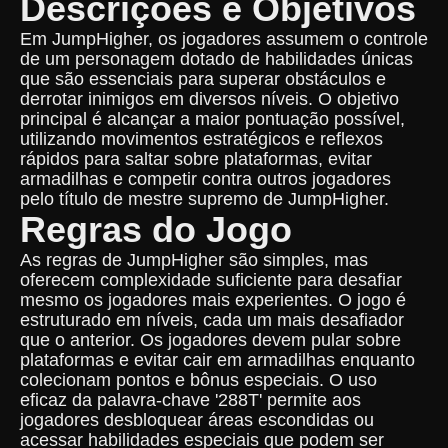
Descrições e Objetivos
Em JumpHigher, os jogadores assumem o controle
de um personagem dotado de habilidades únicas
que são essenciais para superar obstáculos e
derrotar inimigos em diversos níveis. O objetivo
principal é alcançar a maior pontuação possível,
utilizando movimentos estratégicos e reflexos
rápidos para saltar sobre plataformas, evitar
armadilhas e competir contra outros jogadores
pelo título de mestre supremo de JumpHigher.
Regras do Jogo
As regras de JumpHigher são simples, mas
oferecem complexidade suficiente para desafiar
mesmo os jogadores mais experientes. O jogo é
estruturado em níveis, cada um mais desafiador
que o anterior. Os jogadores devem pular sobre
plataformas e evitar cair em armadilhas enquanto
colecionam pontos e bônus especiais. O uso
eficaz da palavra-chave '288T' permite aos
jogadores desbloquear áreas escondidas ou
acessar habilidades especiais que podem ser