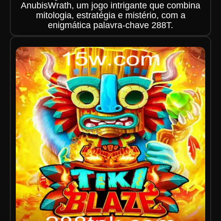
AnubisWrath, um jogo intrigante que combina
mitologia, estratégia e mistério, com a
enigmática palavra-chave 288T.