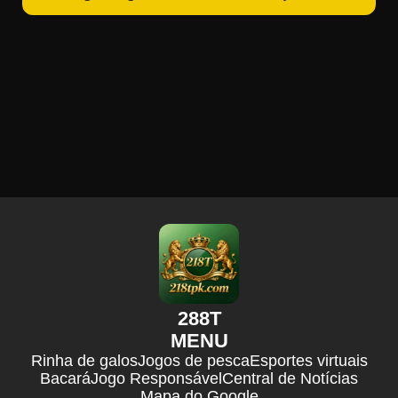
288T
MENU
Rinha de galos
Jogos de pesca
Esportes virtuais
Bacará
Jogo Responsável
Central de Notícias
Mapa do Google