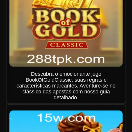
Descubra o emocionante jogo
BookOfGoldClassic, suas regras e
características marcantes. Aventure-se no
clássico das apostas com nosso guia
detalhado.