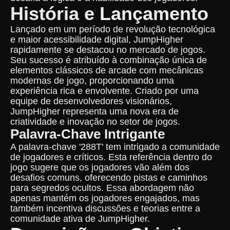
História e Lançamento
Lançado em um período de revolução tecnológica
e maior acessibilidade digital, JumpHigher
rapidamente se destacou no mercado de jogos.
Seu sucesso é atribuído à combinação única de
elementos clássicos de arcade com mecânicas
modernas de jogo, proporcionando uma
experiência rica e envolvente. Criado por uma
equipe de desenvolvedores visionários,
JumpHigher representa uma nova era de
criatividade e inovação no setor de jogos.
Palavra-Chave Intrigante
A palavra-chave '288T' tem intrigado a comunidade
de jogadores e críticos. Esta referência dentro do
jogo sugere que os jogadores vão além dos
desafios comuns, oferecendo pistas e caminhos
para segredos ocultos. Essa abordagem não
apenas mantém os jogadores engajados, mas
também incentiva discussões e teorias entre a
comunidade ativa de JumpHigher.