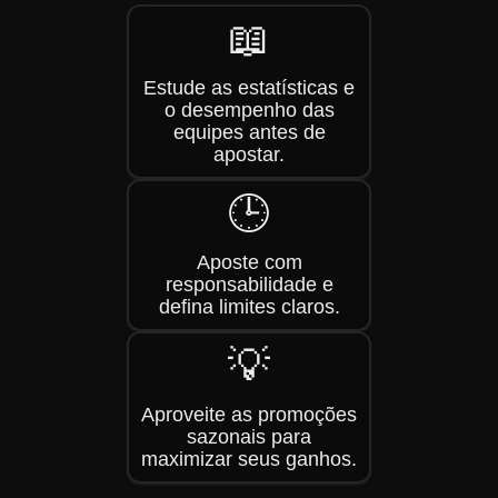
📖
Estude as estatísticas e
o desempenho das
equipes antes de
apostar.
🕒
Aposte com
responsabilidade e
defina limites claros.
💡
Aproveite as promoções
sazonais para
maximizar seus ganhos.