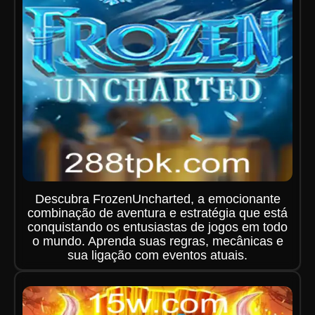
Descubra FrozenUncharted, a emocionante
combinação de aventura e estratégia que está
conquistando os entusiastas de jogos em todo
o mundo. Aprenda suas regras, mecânicas e
sua ligação com eventos atuais.