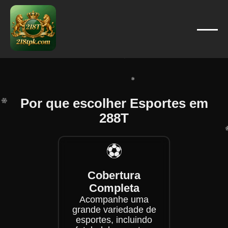
❄
❄
❄
❄
❄
❄
❄
Por que escolher Esportes em
288T
❄
❄
⚽
Cobertura
Completa
Acompanhe uma
grande variedade de
esportes, incluindo