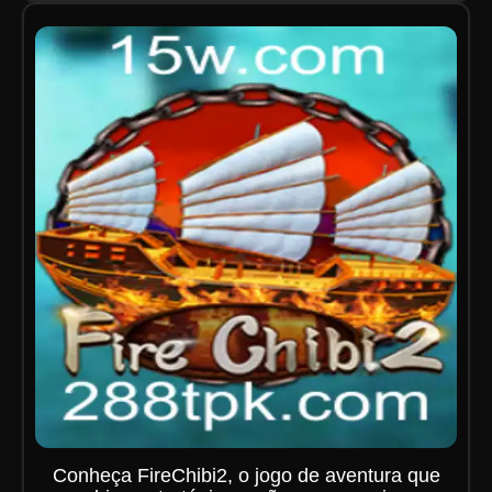
Conheça FireChibi2, o jogo de aventura que