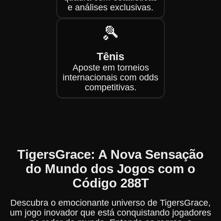
e análises exclusivas.
🎾
Tênis
Aposte em torneios
internacionais com odds
competitivas.
TigersGrace: A Nova Sensação
do Mundo dos Jogos com o
Código 288T
Descubra o emocionante universo de TigersGrace,
um jogo inovador que está conquistando jogadores