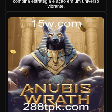
combina estratégia e ação em um universo
vibrante.