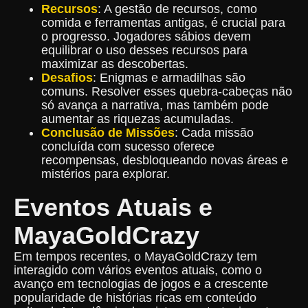
Recursos
: A gestão de recursos, como
comida e ferramentas antigas, é crucial para
o progresso. Jogadores sábios devem
equilibrar o uso desses recursos para
maximizar as descobertas.
Desafios
: Enigmas e armadilhas são
comuns. Resolver esses quebra-cabeças não
só avança a narrativa, mas também pode
aumentar as riquezas acumuladas.
Conclusão de Missões
: Cada missão
concluída com sucesso oferece
recompensas, desbloqueando novas áreas e
mistérios para explorar.
Eventos Atuais e
MayaGoldCrazy
Em tempos recentes, o MayaGoldCrazy tem
interagido com vários eventos atuais, como o
avanço em tecnologias de jogos e a crescente
popularidade de histórias ricas em conteúdo