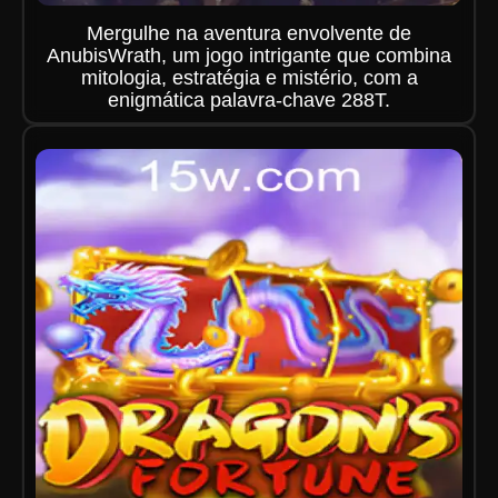
Mergulhe na aventura envolvente de
AnubisWrath, um jogo intrigante que combina
mitologia, estratégia e mistério, com a
enigmática palavra-chave 288T.