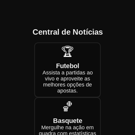
Central de Notícias
🏆
Futebol
Assista a partidas ao
vivo e aproveite as
melhores opções de
apostas.
🏀
Basquete
Mergulhe na ação em
quadra com estatísticas