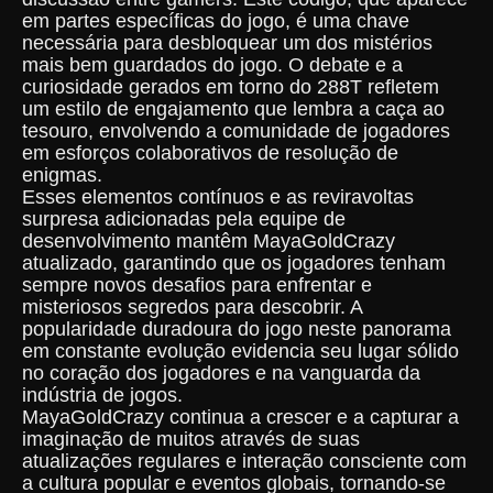
em partes específicas do jogo, é uma chave
necessária para desbloquear um dos mistérios
mais bem guardados do jogo. O debate e a
curiosidade gerados em torno do 288T refletem
um estilo de engajamento que lembra a caça ao
tesouro, envolvendo a comunidade de jogadores
em esforços colaborativos de resolução de
enigmas.
Esses elementos contínuos e as reviravoltas
surpresa adicionadas pela equipe de
desenvolvimento mantêm MayaGoldCrazy
atualizado, garantindo que os jogadores tenham
sempre novos desafios para enfrentar e
misteriosos segredos para descobrir. A
popularidade duradoura do jogo neste panorama
em constante evolução evidencia seu lugar sólido
no coração dos jogadores e na vanguarda da
indústria de jogos.
MayaGoldCrazy continua a crescer e a capturar a
imaginação de muitos através de suas
atualizações regulares e interação consciente com
a cultura popular e eventos globais, tornando-se