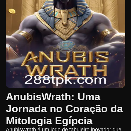
AnubisWrath: Uma
Jornada no Coração da
Mitologia Egípcia
AnubisWrath é um jogo de tabuleiro inovador que