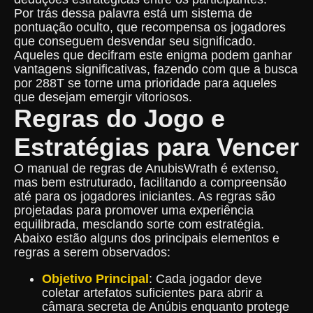
Por trás dessa palavra está um sistema de
pontuação oculto, que recompensa os jogadores
que conseguem desvendar seu significado.
Aqueles que decifram este enigma podem ganhar
vantagens significativas, fazendo com que a busca
por 288T se torne uma prioridade para aqueles
que desejam emergir vitoriosos.
Regras do Jogo e
Estratégias para Vencer
O manual de regras de AnubisWrath é extenso,
mas bem estruturado, facilitando a compreensão
até para os jogadores iniciantes. As regras são
projetadas para promover uma experiência
equilibrada, mesclando sorte com estratégia.
Abaixo estão alguns dos principais elementos e
regras a serem observados:
Objetivo Principal
: Cada jogador deve
coletar artefatos suficientes para abrir a
câmara secreta de Anúbis enquanto protege