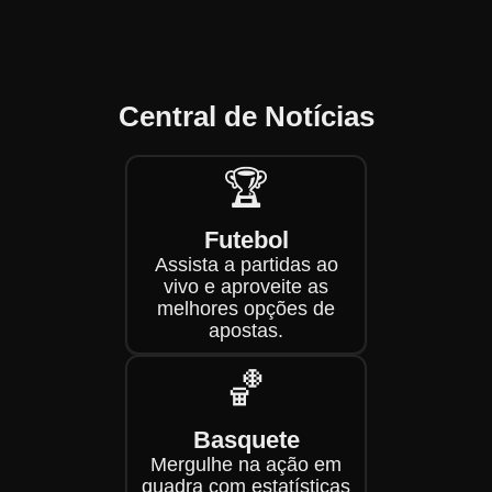
Central de Notícias
🏆
Futebol
Assista a partidas ao
vivo e aproveite as
melhores opções de
apostas.
🏀
Basquete
Mergulhe na ação em
quadra com estatísticas