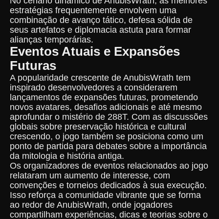
No cenário dinâmico de AnubisWrath, as melhores
estratégias frequentemente envolvem uma
combinação de avanço tático, defesa sólida de
seus artefatos e diplomacia astuta para formar
alianças temporárias.
Eventos Atuais e Expansões
Futuras
A popularidade crescente de AnubisWrath tem
inspirado desenvolvedores a considerarem
lançamentos de expansões futuras, prometendo
novos avatares, desafios adicionais e até mesmo
aprofundar o mistério de 288T. Com as discussões
globais sobre preservação histórica e cultural
crescendo, o jogo também se posiciona como um
ponto de partida para debates sobre a importância
da mitologia e história antiga.
Os organizadores de eventos relacionados ao jogo
relataram um aumento de interesse, com
convenções e torneios dedicados à sua execução.
Isso reforça a comunidade vibrante que se forma
ao redor de AnubisWrath, onde jogadores
compartilham experiências, dicas e teorias sobre o