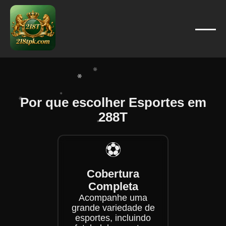
❄
❄
❄
❄
❄
❄
Por que escolher Esportes em
288T
❄
❄
❄
❄
⚽
❄
Cobertura
Completa
Acompanhe uma
grande variedade de
esportes, incluindo