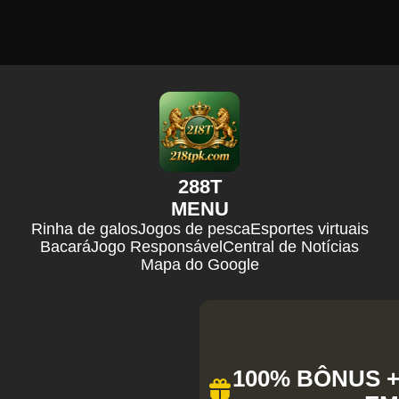
288T
MENU
Rinha de galos
Jogos de pesca
Esportes virtuais
Bacará
Jogo Responsável
Central de Notícias
Mapa do Google
100% BÔNUS + 