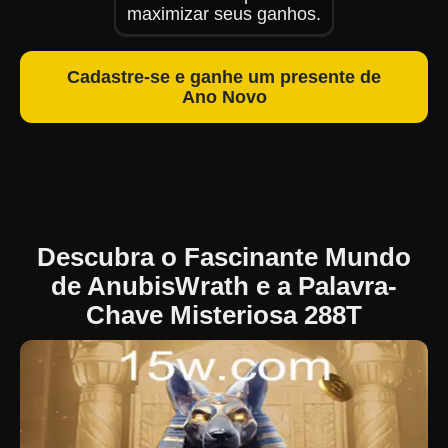
maximizar seus ganhos.
Cadastre-se e ganhe um presente de
Ano Novo
Descubra o Fascinante Mundo
de AnubisWrath e a Palavra-
Chave Misteriosa 288T