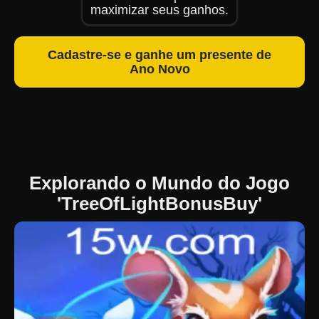
maximizar seus ganhos.
Cadastre-se e ganhe um presente de
Ano Novo
Explorando o Mundo do Jogo
'TreeOfLightBonusBuy'