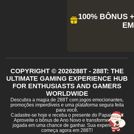
100% BÔNUS + 
EM
COPYRIGHT ©
2026
288T - 288T: THE
ULTIMATE GAMING EXPERIENCE HUB
FOR ENTHUSIASTS AND GAMERS
WORLDWIDE
Descubra a magia de 288T com jogos emocionantes,
promoções imperdíveis e uma plataforma segura feita
para você.
Cadastre-se hoje e receba o presente do Papai Noel!
Aproveite o bônus de Ano Novo e transforme cada
jogada em uma chance de ganhar. Sua experiência
começa agora em 288T!