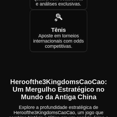
e análises exclusivas.
🎾
Tênis
Aposte em torneios
internacionais com odds
competitivas.
Heroofthe3KingdomsCaoCao:
Um Mergulho Estratégico no
Mundo da Antiga China
Explore a profundidade estratégica de
Heroofthe3KingdomsCaoCao, um jogo que