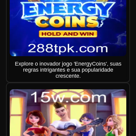
Explore o inovador jogo 'EnergyCoins', suas
regras intrigantes e sua popularidade
crescente.