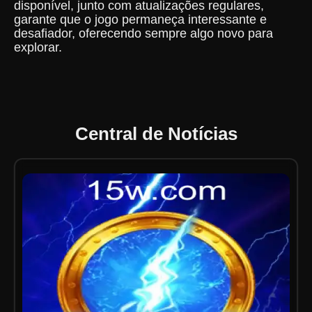
disponível, junto com atualizações regulares,
garante que o jogo permaneça interessante e
desafiador, oferecendo sempre algo novo para
explorar.
Central de Notícias