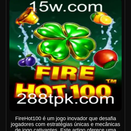
FireHot100 é um jogo inovador que desafia
jogadores com estratégias únicas e mecânicas
de jogo cativantes. Este artigo oferece uma