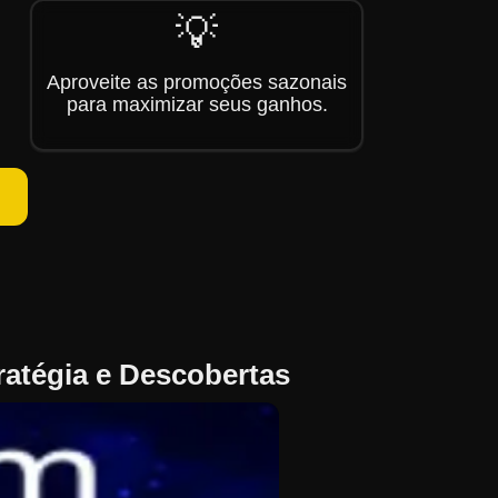
💡
Aproveite as promoções sazonais
para maximizar seus ganhos.
atégia e Descobertas