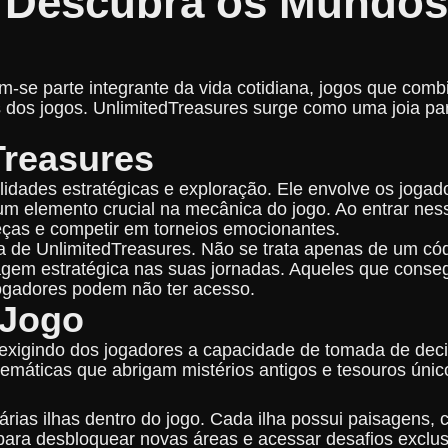
: Descubra os Mundos
am-se parte integrante da vida cotidiana, jogos que com
s dos jogos. UnlimitedTreasures surge como uma joia p
Treasures
dades estratégicas e exploração. Ele envolve os jogado
um elemento crucial na mecânica do jogo. Ao entrar nes
eças e competir em torneios emocionantes.
a de UnlimitedTreasures. Não se trata apenas de um có
gem estratégica nas suas jornadas. Aqueles que conse
ogadores podem não ter acesso.
 Jogo
 exigindo dos jogadores a capacidade de tomada de deci
-temáticas que abrigam mistérios antigos e tesouros úni
s ilhas dentro do jogo. Cada ilha possui paisagens, cr
para desbloquear novas áreas e acessar desafios exclusi