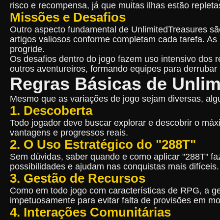
risco e recompensa, já que muitas ilhas estão repleta
Missões e Desafios
Outro aspecto fundamental de UnlimitedTreasures s
artigos valiosos conforme completam cada tarefa. As
progride.
Os desafios dentro do jogo fazem uso intensivo dos 
outros aventureiros, formando equipes para derrubar 
Regras Básicas de Unlim
Mesmo que as variações de jogo sejam diversas, algu
1. Descoberta
Todo jogador deve buscar explorar e descobrir o máx
vantagens e progressos reais.
2. O Uso Estratégico do "288T"
Sem dúvidas, saber quando e como aplicar "288T" faz
possibilidades e ajudam nas conquistas mais difíceis.
3. Gestão de Recursos
Como em todo jogo com características de RPG, a ges
impetuosamente para evitar falta de provisões em mo
4. Interações Comunitárias