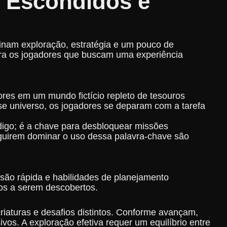
 Escondidos e
binam exploração, estratégia e um pouco de
ara os jogadores que buscam uma experiência
res em um mundo fictício repleto de tesouros
se universo, os jogadores se deparam com a tarefa
digo; é a chave para desbloquear missões
guirem dominar o uso dessa palavra-chave são
são rápida e habilidades de planejamento
cos a serem descobertos.
iaturas e desafios distintos. Conforme avançam,
vos. A exploração efetiva requer um equilíbrio entre