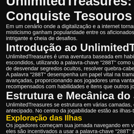
UnlimitedTreasures
Conquiste Tesouros
Em um cenário onde a digitalização e a internet torn
misticismo ganham popularidade entre os aficionado
intrigante e cheia de desafios.
Introdução ao Unlimited
UnlimitedTreasures é uma aventura baseada em habili
escondidos, utilizando a palavra-chave "288T" como 
de desvendar segredos ocultos, resolver quebra-cab
A palavra "288T" desempenha um papel vital na tram
avançadas, proporcionando aos jogadores uma vanta
recompensados com habilidades e itens que outros j
Estrutura e Mecânica do
UnlimitedTreasures se estrutura em várias camadas,
antecipado. No centro da jogabilidade estão as ilhas
Exploração das Ilhas
Os jogadores começam sua jornada navegando em vária
eles são incentivados a usar a palavra-chave "288T" 