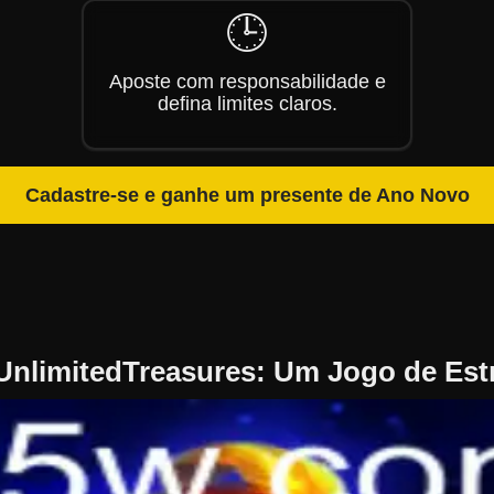
🕒
Aposte com responsabilidade e
defina limites claros.
Cadastre-se e ganhe um presente de Ano Novo
UnlimitedTreasures: Um Jogo de Estr