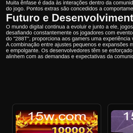
Muita ênfase é dada às interações dentro da comunid
do jogo. Pontos extras são concedidos a comportame
Futuro e Desenvolvimen
O mundo digital continua a evoluir e junto a ele, j
desafiando constantemente os jogadores com eventos
do "288T", proporciona aos gamers uma experiência v
A combinação entre ajustes pequenos e expansões m
e empolgante. Os desenvolvedores têm se esforçado
alinhem com as demandas e expectativas da comuni